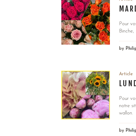
MAR
Pour vo
Binche, 
by
Phil
Article
LUND
Pour vo
notre s
wallon.
by
Phil