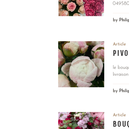
049580
by
Phil
Article
PIVO
le bouqu
livraiso
by
Phil
Article
BOU