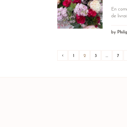
En comm
de livrai
by
Phil
1
2
3
…
7