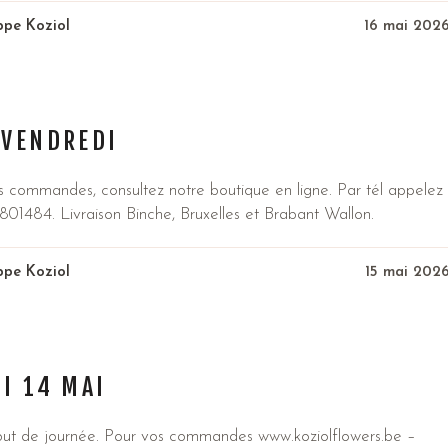
ippe Koziol
16 mai 202
 VENDREDI
s commandes, consultez notre boutique en ligne. Par tél appelez
801484. Livraison Binche, Bruxelles et Brabant Wallon.
ippe Koziol
15 mai 202
I 14 MAI
ut de journée. Pour vos commandes www.koziolflowers.be –