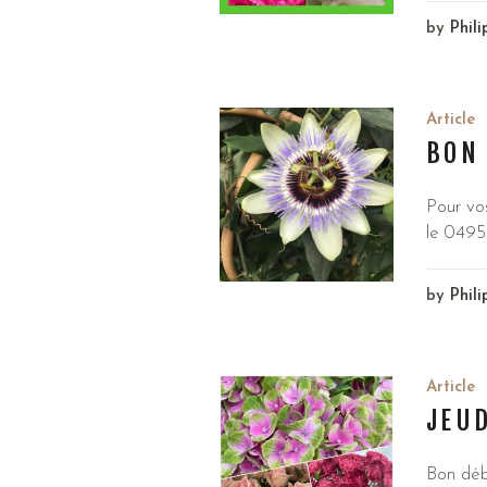
by
Phil
Article
BON
Pour vo
le 0495
by
Phil
Article
JEUD
Bon déb