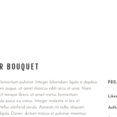
ER BOUQUET
PRO
lementum pulvinar. Integer bibendum, ligula a dapibus
m augue, sit amet rhoncus nibh arcu ut urna. Nam
. Ut tempor libero sit amet metus fermentum
Likes
is purus eu varius. Integer molestie in leo et
tellus eleifend iaculis. Aenean mi nulla, aliquam
Auth
ligula. Donec dictum massa et pulvinar maximus.