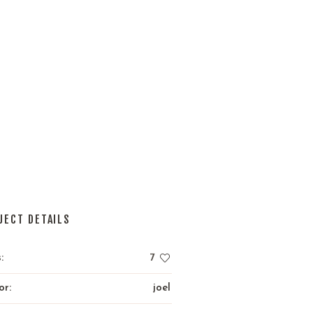
JECT DETAILS
:
7
or:
joel