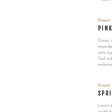
Project
PIN
Donec at
imperdie
ante ege
Sed sed 
molestie
Project
SPR
Lorem ip
vestibul