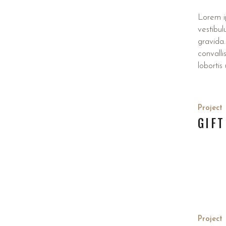
Lorem ip
vestibul
gravida.
convalli
lobortis
Project
GIFT
Project