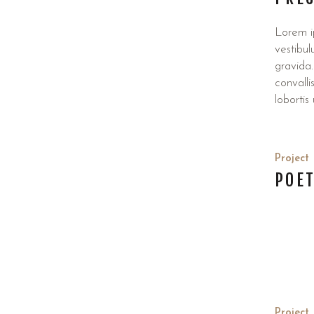
Lorem ip
vestibul
gravida.
convalli
lobortis
Project
POET
Project