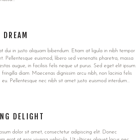
K DREAM
 dui in justo aliquam bibendum. Etiam at ligula in nibh tempor
t. Pellentesque euismod, libero sed venenatis pharetra, massa
stas augue, in facilisis felis neque ut purus. Sed eget elit ipsum.
fringilla diam. Maecenas dignissim arcu nibh, non lacinia felis
 eu. Pellentesque nec nibh sit amet justo euismod interdum...
ING DELIGHT
sum dolor sit amet, consectetur adipiscing elit. Donec
um erat at eros viverra vehicula. Ut ultrices aliquet lacus nec