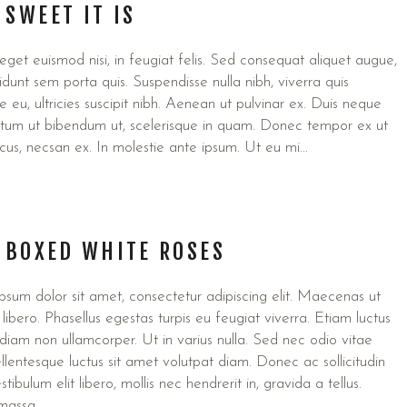
SWEET IT IS
get euismod nisi, in feugiat felis. Sed consequat aliquet augue,
cidunt sem porta quis. Suspendisse nulla nibh, viverra quis
e eu, ultricies suscipit nibh. Aenean ut pulvinar ex. Duis neque
ictum ut bibendum ut, scelerisque in quam. Donec tempor ex ut
ncus, necsan ex. In molestie ante ipsum. Ut eu mi...
 BOXED WHITE ROSES
sum dolor sit amet, consectetur adipiscing elit. Maecenas ut
libero. Phasellus egestas turpis eu feugiat viverra. Etiam luctus
iam non ullamcorper. Ut in varius nulla. Sed nec odio vitae
ellentesque luctus sit amet volutpat diam. Donec ac sollicitudin
stibulum elit libero, mollis nec hendrerit in, gravida a tellus.
assa...