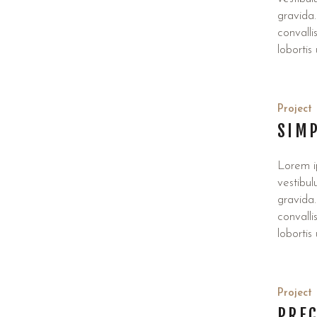
gravida.
convalli
lobortis
Project
SIM
Lorem ip
vestibul
gravida.
convalli
lobortis
Project
PREC