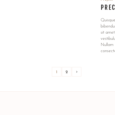
PREC
Quisque
bibendu
sit amet
vestibu
Nullam s
consecte
1
2