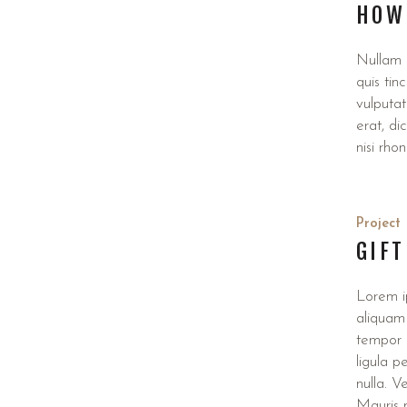
HOW 
Nullam e
quis tin
vulputat
erat, d
nisi rho
Project
GIFT
Lorem ip
aliquam 
tempor d
ligula p
nulla. Ve
Mauris m