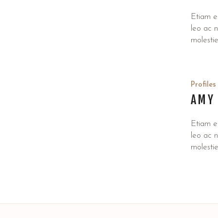
Etiam e
leo ac ni
molesti
Profiles
AMY
Etiam e
leo ac ni
molesti